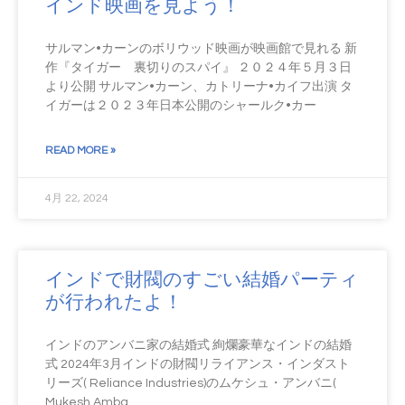
インド映画を見よう！
サルマン•カーンのボリウッド映画が映画館で見れる 新
作『タイガー 裏切りのスパイ』 ２０２４年５月３日
より公開 サルマン•カーン、カトリーナ•カイフ出演 タ
イガーは２０２３年日本公開のシャールク•カー
READ MORE »
4月 22, 2024
インドで財閥のすごい結婚パーティ
が行われたよ！
インドのアンバニ家の結婚式 絢爛豪華なインドの結婚
式 2024年3月インドの財閥リライアンス・インダスト
リーズ( Reliance Industries)のムケシュ・アンバニ(
Mukesh Amba