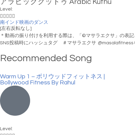
アラビッククットゥ Arabic Kuthu
Level:





南インド映画のダンス
[左右反転なし]
＊動画の振り付けを利用する際は、「©マサラエクサ」の表記
SNS投稿時にハッシュタグ ＃マサラエクサ
@masalafi
Recommended Song
Warm Up 1 – ボリウッドフィットネス |
Bollywood Fitness By Rahul
Level: