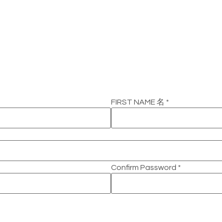
FIRST NAME 名
*
Confirm Password
*