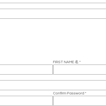
FIRST NAME 名
*
Confirm Password
*