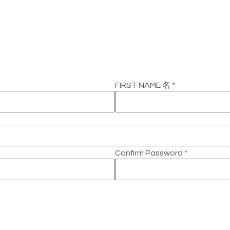
FIRST NAME 名
*
Confirm Password
*