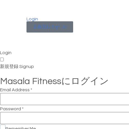
Login
新規登録 Sign Up
Login
新規登録 Signup
Masala Fitnessにログイン
Email Address
*
Password
*
Remember Me